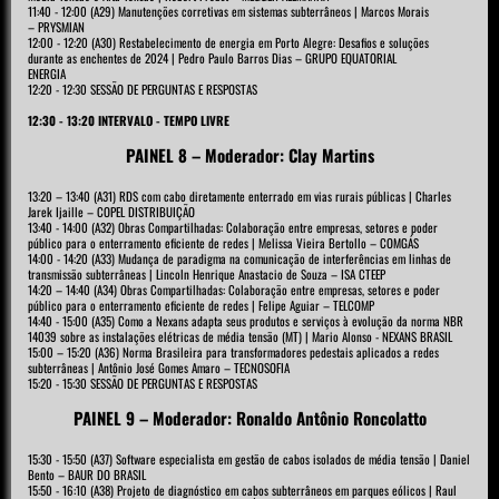
11:40 - 12:00 (A29) Manutenções corretivas em sistemas subterrâneos | Marcos Morais
– PRYSMIAN
12:00 - 12:20 (A30) Restabelecimento de energia em Porto Alegre: Desafios e soluções
durante as enchentes de 2024 | Pedro Paulo Barros Dias – GRUPO EQUATORIAL
ENERGIA
12:20 - 12:30 SESSÃO DE PERGUNTAS E RESPOSTAS
12:30 - 13:20 INTERVALO - TEMPO LIVRE
PAINEL 8 – Moderador: Clay Martins
13:20 – 13:40 (A31) RDS com cabo diretamente enterrado em vias rurais públicas | Charles
Jarek Ijaille – COPEL DISTRIBUIÇÃO
13:40 - 14:00 (A32) Obras Compartilhadas: Colaboração entre empresas, setores e poder
público para o enterramento eficiente de redes | Melissa Vieira Bertollo – COMGÁS
14:00 - 14:20 (A33) Mudança de paradigma na comunicação de interferências em linhas de
transmissão subterrâneas | Lincoln Henrique Anastacio de Souza – ISA CTEEP
14:20 – 14:40 (A34) Obras Compartilhadas: Colaboração entre empresas, setores e poder
público para o enterramento eficiente de redes | Felipe Aguiar – TELCOMP
14:40 - 15:00 (A35) Como a Nexans adapta seus produtos e serviços à evolução da norma NBR
14039 sobre as instalações elétricas de média tensão (MT) | Mario Alonso - NEXANS BRASIL
15:00 – 15:20 (A36) Norma Brasileira para transformadores pedestais aplicados a redes
subterrâneas | Antônio José Gomes Amaro – TECNOSOFIA
15:20 - 15:30 SESSÃO DE PERGUNTAS E RESPOSTAS
PAINEL 9 – Moderador: Ronaldo Antônio Roncolatto
15:30 - 15:50 (A37) Software especialista em gestão de cabos isolados de média tensão | Daniel
Bento – BAUR DO BRASIL
15:50 - 16:10 (A38) Projeto de diagnóstico em cabos subterrâneos em parques eólicos | Raul