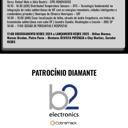
Xerez, Rafael Melo e Júlia Beatriz - CPFL RENOVÁVEIS
16:10 - 16:30 (A39) Distributed Temperature Sensors – DTS – Tecnologia fundamental na
integração de redes subterrâneas de MT com as energias renováveis, cidades inteligentes e
condomínios privados | Henrique de Oliveira Henriques – UFF
16:30 – 16:50 (A40) Case: localização de falha, através de áudio frequência, em linhas de
transmissão subterrânea com cabo OF | Leandro Gundin, Washington e Lincoln – ENEL SP
16:50 – 17:00 SESSÃO DE PERGUNTAS E RESPOSTAS
17:00 ENCERRAMENTO REDES 2024 e LANÇAMENTO REDES 2025 - Hilton Moreno,
Marcos Orsolon, Pietro Peres – Diretores REVISTA POTÊNCIA e Clay Martins, Curador
REDES
PATROCÍNIO DIAMANTE