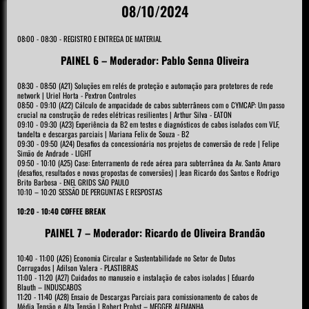
08/10/2024
08:00 - 08:30 - REGISTRO E ENTREGA DE MATERIAL
PAINEL 6 – Moderador: Pablo Senna Oliveira
08:30 - 08:50 (A21) Soluções em relés de proteção e automação para protetores de rede
network | Uriel Horta - Pextron Controles
08:50 - 09:10 (A22) Cálculo de ampacidade de cabos subterrâneos com o CYMCAP: Um passo
crucial na construção de redes elétricas resilientes | Arthur Silva - EATON
09:10 - 09:30 (A23) Experiência da B2 em testes e diagnósticos de cabos isolados com VLF,
tandelta e descargas parciais | Mariana Felix de Souza - B2
09:30 - 09:50 (A24) Desafios da concessionária nos projetos de conversão de rede | Felipe
Simão de Andrade - LIGHT
09:50 - 10:10 (A25) Case: Enterramento de rede aérea para subterrânea da Av. Santo Amaro
(desafios, resultados e novas propostas de conversões) | Jean Ricardo dos Santos e Rodrigo
Brito Barbosa - ENEL GRIDS SÃO PAULO
10:10 – 10:20 SESSÃO DE PERGUNTAS E RESPOSTAS
10:20 - 10:40 COFFEE BREAK
PAINEL 7 – Moderador: Ricardo de Oliveira Brandão
10:40 - 11:00 (A26) Economia Circular e Sustentabilidade no Setor de Dutos
Corrugados | Adilson Valera - PLASTIBRAS
11:00 - 11:20 (A27) Cuidados no manuseio e instalação de cabos isolados | Eduardo
Blauth – INDUSCABOS
11:20 - 11:40 (A28) Ensaio de Descargas Parciais para comissionamento de cabos de
Média Tensão e Alta Tensão | Robert Probst – MEGGER ALEMANHA