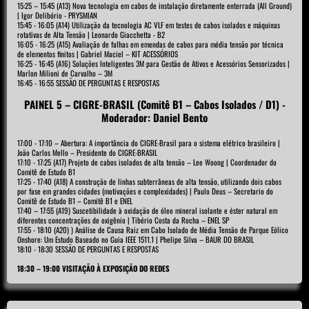
15:25 – 15:45 (A13) Nova tecnologia em cabos de instalação diretamente enterrada (All Ground)
| Igor Delibório - PRYSMIAN
15:45 - 16:05 (A14) Utilização da tecnologia AC VLF em testes de cabos isolados e máquinas
rotativas de Alta Tensão | Leonardo Giacchetta - B2
16:05 - 16:25 (A15) Avaliação de falhas em emendas de cabos para média tensão por técnica
de elementos finitos | Gabriel Maciel – KIT ACESSÓRIOS
16:25 - 16:45 (A16) Soluções Inteligentes 3M para Gestão de Ativos e Acessórios Sensorizados |
Marlon Milioni de Carvalho – 3M
16:45 - 16:55 SESSÃO DE PERGUNTAS E RESPOSTAS
PAINEL 5 – CIGRE-BRASIL (Comitê B1 – Cabos Isolados / D1) -
Moderador: Daniel Bento
17:00 - 17:10 – Abertura: A importância do CIGRE-Brasil para o sistema elétrico brasileiro |
João Carlos Mello – Presidente do CIGRE-BRASIL
17:10 - 17:25 (A17) Projeto de cabos isolados de alta tensão – Lee Woong | Coordenador do
Comitê de Estudo B1
17:25 - 17:40 (A18) A construção de linhas subterrâneas de alta tensão, utilizando dois cabos
por fase em grandes cidades (motivações e complexidades) | Paulo Deus – Secretario do
Comitê de Estudo B1 – Comitê B1 e ENEL
17:40 – 17:55 (A19) Suscetibilidade à oxidação de óleo mineral isolante e éster natural em
diferentes concentrações de oxigênio | Tibério Costa da Rocha – ENEL SP
17:55 - 18:10 (A20) ) Análise de Causa Raiz em Cabo Isolado de Média Tensão de Parque Eólico
Onshore: Um Estudo Baseado no Guia IEEE 1511.1 | Phelipe Silva – BAUR DO BRASIL
18:10 - 18:30 SESSÃO DE PERGUNTAS E RESPOSTAS
18:30 – 19:00 VISITAÇÃO À EXPOSIÇÃO DO REDES