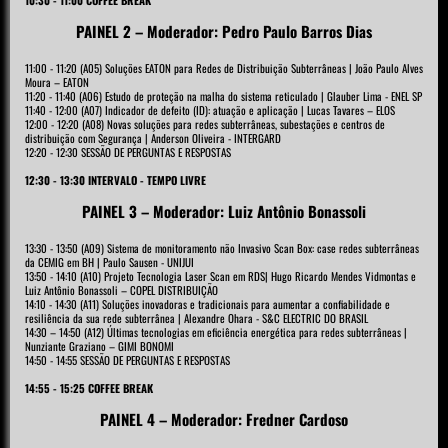
10:30 - 11:00 COFFEE BREAK
PAINEL 2 – Moderador: Pedro Paulo Barros Dias
11:00 - 11:20 (A05) Soluções EATON para Redes de Distribuição Subterrâneas | João Paulo Alves
Moura – EATON
11:20 - 11:40 (A06) Estudo de proteção na malha do sistema reticulado | Glauber Lima - ENEL SP
11:40 - 12:00 (A07) Indicador de defeito (ID): atuação e aplicação | Lucas Tavares – ELOS
12:00 - 12:20 (A08) Novas soluções para redes subterrâneas, subestações e centros de
distribuição com Segurança | Anderson Oliveira - INTERGARD
12:20 - 12:30 SESSÃO DE PERGUNTAS E RESPOSTAS
12:30 - 13:30 INTERVALO - TEMPO LIVRE
PAINEL 3 – Moderador: Luiz Antônio Bonassoli
13:30 - 13:50 (A09) Sistema de monitoramento não Invasivo Scan Box: case redes subterrâneas
da CEMIG em BH | Paulo Sausen - UNIJUI
13:50 - 14:10 (A10) Projeto Tecnologia Laser Scan em RDS| Hugo Ricardo Mendes Vidmontas e
Luiz Antônio Bonassoli – COPEL DISTRIBUIÇÃO
14:10 - 14:30 (A11) Soluções inovadoras e tradicionais para aumentar a confiabilidade e
resiliência da sua rede subterrânea | Alexandre Ohara - S&C ELECTRIC DO BRASIL
14:30 – 14:50 (A12) Últimas tecnologias em eficiência energética para redes subterrâneas |
Nunziante Graziano – GIMI BONOMI
14:50 - 14:55 SESSÃO DE PERGUNTAS E RESPOSTAS
14:55 - 15:25 COFFEE BREAK
PAINEL 4 – Moderador: Fredner Cardoso