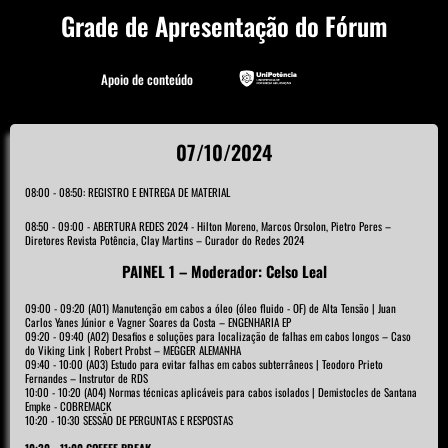
Grade de Apresentação do Fórum
Apoio de conteúdo
07/10/2024
08:00 - 08:50: REGISTRO E ENTREGA DE MATERIAL
08:50 - 09:00 - ABERTURA REDES 2024 - Hilton Moreno, Marcos Orsolon, Pietro Peres –
Diretores Revista Potência, Clay Martins – Curador do Redes 2024
PAINEL 1 – Moderador: Celso Leal
09:00 - 09:20 (A01) Manutenção em cabos a óleo (óleo fluido - OF) de Alta Tensão | Juan
Carlos Yanes Júnior e Vagner Soares da Costa – ENGENHARIA EP
09:20 - 09:40 (A02) Desafios e soluções para localização de falhas em cabos longos – Caso
do Viking Link | Robert Probst – MEGGER ALEMANHA
09:40 - 10:00 (A03) Estudo para evitar falhas em cabos subterrâneos | Teodoro Prieto
Fernandes – Instrutor de RDS
10:00 - 10:20 (A04) Normas técnicas aplicáveis para cabos isolados | Demistocles de Santana
Empke - COBREMACK
10:20 - 10:30 SESSÃO DE PERGUNTAS E RESPOSTAS