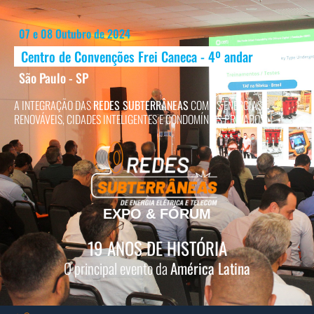
07 e 08 Outubro de 2024
Centro de Convenções Frei Caneca - 4º andar
São Paulo - SP
A INTEGRAÇÃO DAS
REDES SUBTERRÂNEAS
COM AS ENERGIAS
RENOVÁVEIS, CIDADES INTELIGENTES E CONDOMÍNIOS PRIVADOS
EXPO & FÓRUM
19 ANOS DE HISTÓRIA
O principal evento da
América Latina